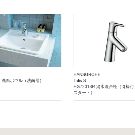
HANSGROHE
256 洗面ボウル（洗面器）
Talis S
HG72013R 湯水混合栓（引棒
スタート）