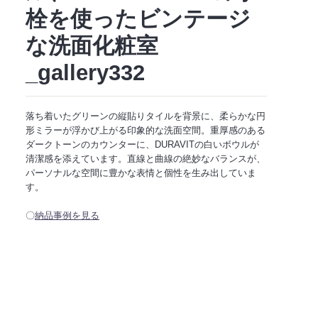
栓を使ったビンテージ
な洗面化粧室
_gallery332
落ち着いたグリーンの縦貼りタイルを背景に、柔らかな円
形ミラーが浮かび上がる印象的な洗面空間。重厚感のある
ダークトーンのカウンターに、DURAVITの白いボウルが
清潔感を添えています。直線と曲線の絶妙なバランスが、
パーソナルな空間に豊かな表情と個性を生み出していま
す。
〇
納品事例を見る