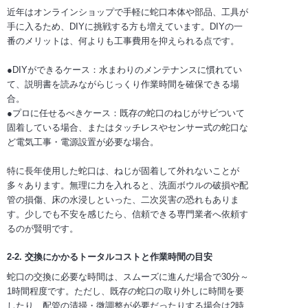
近年はオンラインショップで手軽に蛇口本体や部品、工具が
手に入るため、DIYに挑戦する方も増えています。DIYの一
番のメリットは、何よりも工事費用を抑えられる点です。
●DIYができるケース：水まわりのメンテナンスに慣れてい
て、説明書を読みながらじっくり作業時間を確保できる場
合。
●プロに任せるべきケース：既存の蛇口のねじがサビついて
固着している場合、またはタッチレスやセンサー式の蛇口な
ど電気工事・電源設置が必要な場合。
特に長年使用した蛇口は、ねじが固着して外れないことが
多々あります。無理に力を入れると、洗面ボウルの破損や配
管の損傷、床の水浸しといった、二次災害の恐れもありま
す。少しでも不安を感じたら、信頼できる専門業者へ依頼す
るのが賢明です。
2-2. 交換にかかるトータルコストと作業時間の目安
蛇口の交換に必要な時間は、スムーズに進んだ場合で30分～
1時間程度です。ただし、既存の蛇口の取り外しに時間を要
したり、配管の清掃・微調整が必要だったりする場合は2時