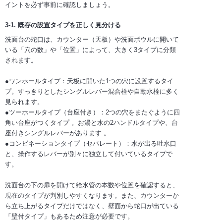
イントを必ず事前に確認しましょう。
3-1. 既存の設置タイプを正しく見分ける
洗面台の蛇口は、カウンター（天板）や洗面ボウルに開いて
いる「穴の数」や「位置」によって、大きく3タイプに分類
されます。
●ワンホールタイプ：天板に開いた1つの穴に設置するタイ
プ。すっきりとしたシングルレバー混合栓や自動水栓に多く
見られます。
●ツーホールタイプ（台座付き）：2つの穴をまたぐように四
角い台座がつくタイプ 。お湯と水の2ハンドルタイプや、台
座付きシングルレバーがあります 。
●コンビネーションタイプ（セパレート）：水が出る吐水口
と、操作するレバーが別々に独立して付いているタイプで
す。
洗面台の下の扉を開けて給水管の本数や位置を確認すると、
現在のタイプが判別しやすくなります。また、カウンターか
ら立ち上がるタイプだけではなく、壁面から蛇口が出ている
「壁付タイプ」もあるため注意が必要です。