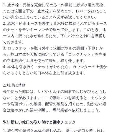
1. 止水栓・元栓を完全に閉める：作業前に必ず水道の元栓、
または洗面台下の「止水栓」を閉めます。レバーをひねって
水が完全に止まっていることを必ず確認してください。
2. 給水・給湯ホースを外す：止水栓に接続されているホース
のナットをモンキーレンチで緩めて外します。このとき、ホ
ース内に残った水が垂れるため、下にバケツと雑巾を準備し
ておきます。
3. ロックナットを取り外す：洗面ボウルの裏側（下側）か
ら、蛇口本体を天板に固定している「ロックナット」を専用
の立水栓締付工具を使って緩め、取り外します。
4. 本体を引き抜く：ナットが外れたら、カウンターの上側か
らゆっくりと古い蛇口本体を上に引き抜きます。
⚠️無理は禁物
長年使った蛇口は、サビやカルキの固着でねじがびくともし
ないことがあります。ここで無理に力を加えると、カウンタ
ーや洗面ボウルの破損、配管の破裂を招くため、動かない場
合は速やかに作業を中断し、専門業者へ依頼しましょう。
5-3. 新しい蛇口の取り付けと漏水チェック
1. 取付穴の清掃と本体の差し込み： 新しい蛇口を差し込む