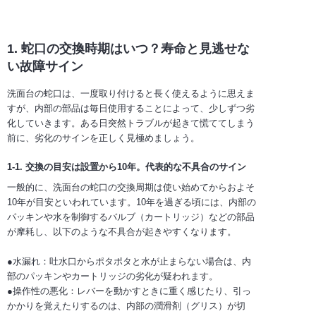
1. 蛇口の交換時期はいつ？寿命と見逃せな
い故障サイン
洗面台の蛇口は、一度取り付けると長く使えるように思えま
すが、内部の部品は毎日使用することによって、少しずつ劣
化していきます。ある日突然トラブルが起きて慌ててしまう
前に、劣化のサインを正しく見極めましょう。
1-1. 交換の目安は設置から10年。代表的な不具合のサイン
一般的に、洗面台の蛇口の交換周期は使い始めてからおよそ
10年が目安といわれています。10年を過ぎる頃には、内部の
パッキンや水を制御するバルブ（カートリッジ）などの部品
が摩耗し、以下のような不具合が起きやすくなります。
●水漏れ：吐水口からポタポタと水が止まらない場合は、内
部のパッキンやカートリッジの劣化が疑われます。
●操作性の悪化：レバーを動かすときに重く感じたり、引っ
かかりを覚えたりするのは、内部の潤滑剤（グリス）が切