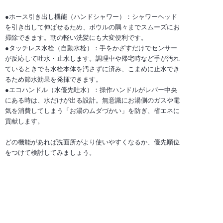
●ホース引き出し機能（ハンドシャワー）：シャワーヘッド
を引き出して伸ばせるため、ボウルの隅々までスムーズにお
掃除できます。朝の軽い洗髪にも大変便利です。
●タッチレス水栓（自動水栓）：手をかざすだけでセンサー
が反応して吐水・止水します。調理中や帰宅時など手が汚れ
ているときでも水栓本体を汚さずに済み、こまめに止水でき
るため節水効果を発揮できます。
●エコハンドル（水優先吐水）：操作ハンドルがレバー中央
にある時は、水だけが出る設計。無意識にお湯側のガスや電
気を消費してしまう「お湯のムダづかい」を防ぎ、省エネに
貢献します。
どの機能があれば洗面所がより使いやすくなるか、優先順位
をつけて検討してみましょう。