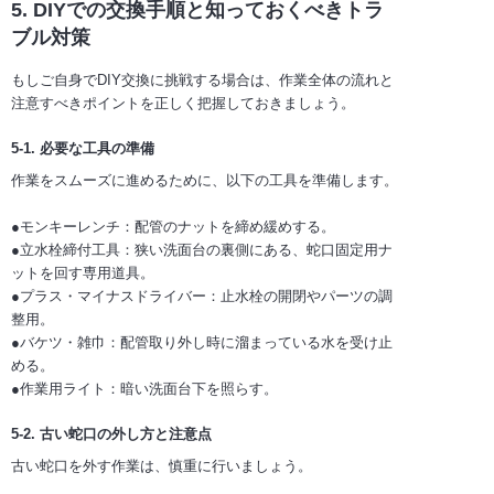
5. DIYでの交換手順と知っておくべきトラ
ブル対策
もしご自身でDIY交換に挑戦する場合は、作業全体の流れと
注意すべきポイントを正しく把握しておきましょう。
5-1. 必要な工具の準備
作業をスムーズに進めるために、以下の工具を準備します。
●モンキーレンチ：配管のナットを締め緩めする。
●立水栓締付工具：狭い洗面台の裏側にある、蛇口固定用ナ
ットを回す専用道具。
●プラス・マイナスドライバー：止水栓の開閉やパーツの調
整用。
●バケツ・雑巾：配管取り外し時に溜まっている水を受け止
める。
●作業用ライト：暗い洗面台下を照らす。
5-2. 古い蛇口の外し方と注意点
古い蛇口を外す作業は、慎重に行いましょう。