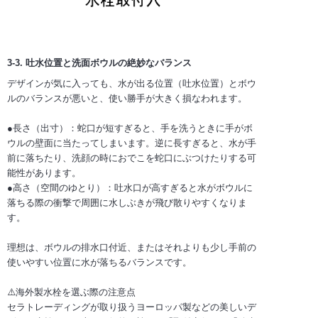
3-3. 吐水位置と洗面ボウルの絶妙なバランス
デザインが気に入っても、水が出る位置（吐水位置）とボウ
ルのバランスが悪いと、使い勝手が大きく損なわれます。
●長さ（出寸）：蛇口が短すぎると、手を洗うときに手がボ
ウルの壁面に当たってしまいます。逆に長すぎると、水が手
前に落ちたり、洗顔の時におでこを蛇口にぶつけたりする可
能性があります。
●高さ（空間のゆとり）：吐水口が高すぎると水がボウルに
落ちる際の衝撃で周囲に水しぶきが飛び散りやすくなりま
す。
理想は、ボウルの排水口付近、またはそれよりも少し手前の
使いやすい位置に水が落ちるバランスです。
⚠️海外製水栓を選ぶ際の注意点
セラトレーディングが取り扱うヨーロッパ製などの美しいデ