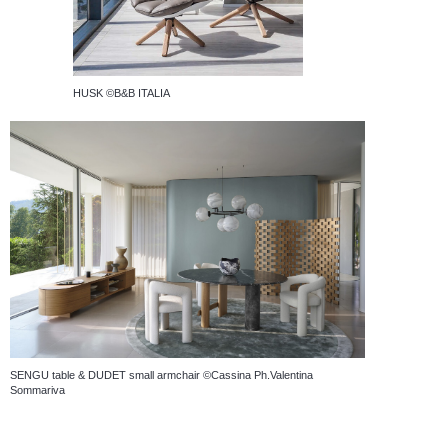
HUSK ©B&B ITALIA
SENGU table & DUDET small armchair ©Cassina Ph.Valentina
Sommariva