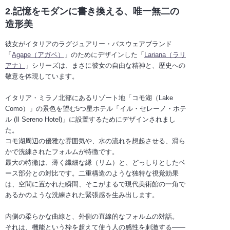
2.記憶をモダンに書き換える、唯一無二の
造形美
彼女がイタリアのラグジュアリー・バスウェアブランド
「
Agape（アガペ）
」のためにデザインした「
Lariana（ラリ
アナ）
」シリーズは、まさに彼女の自由な精神と、歴史への
敬意を体現しています。
イタリア・ミラノ北部にあるリゾート地「コモ湖（Lake
Como）」の景色を望む5つ星ホテル「イル・セレーノ・ホテ
ル (Il Sereno Hotel)」に設置するためにデザインされまし
た。
コモ湖周辺の優雅な雰囲気や、水の流れを想起させる、滑ら
かで洗練されたフォルムが特徴です。
最大の特徴は、薄く繊細な縁（リム）と、どっしりとしたベ
ース部分との対比です。二重構造のような独特な視覚効果
は、空間に置かれた瞬間、そこがまるで現代美術館の一角で
あるかのような洗練された緊張感を生み出します。
内側の柔らかな曲線と、外側の直線的なフォルムの対話。
それは、機能という枠を超えて使う人の感性を刺激する――