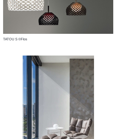
TATOU S ©Flos