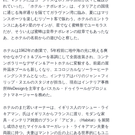
れていった。「ホテル・ナポレオン」は、イタリアとの国境
に通じる海岸通りを隔ててガラヴァン湾に臨み、夏にはマリ
ンスポーツを楽しむリゾート客で賑わう。ホテルのエントラ
ンスにある4ツ星のサインが、星でなく蜜蜂形でユーモラス
だが、そういえば蜜蜂は皇帝ナポレオンの紋章でもあったな
あ、とホテルの名前からの遊び心と察した。
ホテルは1962年の創業で、5年程前に地中海の光に映える爽
やかなホワイト＆ブルーを基調にして全面改装され、コンテ
ンポラリーなデザイン＆アートホテルに変貌する。前庭の屋
外温水プールも新しくなり、エコロジカルなソーラーヒーテ
ィングシステムとなった。インテリアはパリのジャン＝フィ
リップ・ヌエルのスタジオが担当し、現在はインテリア事務
所WeDesignを主宰するパスカル・ドゥイラールがプロジェ
クトマネージャーを務めた。
ホテルのまだ若いオーナーは、イギリス人のマシュー・ライ
キアマン。氏はイギリスからフランスに渡り、モダンな家
具・インテリア雑貨のブランド「アビタ」（Habitat）を展開
し成功させたマイケル＆マーガレット・ライキアマン夫妻を
両親に持つ。夫妻はマントンの丘の上にある世界的にもユニ