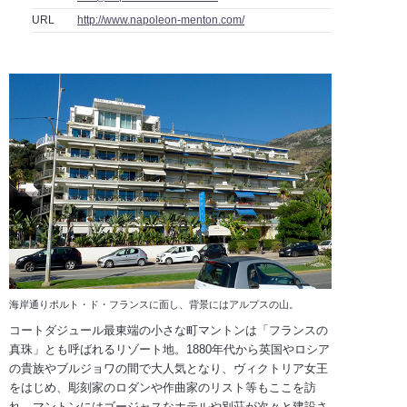
URL
http://www.napoleon-menton.com/
海岸通りポルト・ド・フランスに面し、背景にはアルプスの山。
コートダジュール最東端の小さな町マントンは「フランスの
真珠」とも呼ばれるリゾート地。1880年代から英国やロシア
の貴族やブルジョワの間で大人気となり、ヴィクトリア女王
をはじめ、彫刻家のロダンや作曲家のリスト等もここを訪
れ、マントンにはゴージャスなホテルや別荘が次々と建設さ