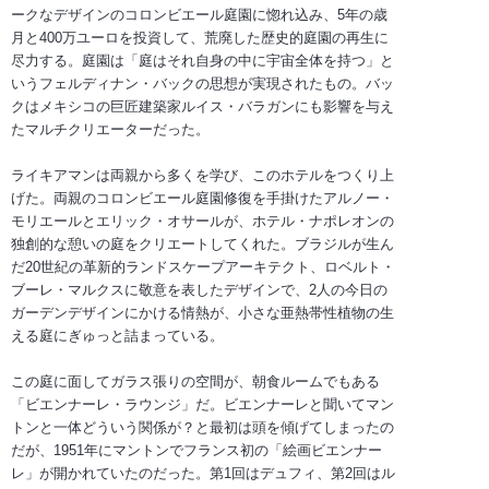
ークなデザインのコロンビエール庭園に惚れ込み、5年の歳
月と400万ユーロを投資して、荒廃した歴史的庭園の再生に
尽力する。庭園は「庭はそれ自身の中に宇宙全体を持つ」と
いうフェルディナン・バックの思想が実現されたもの。バッ
クはメキシコの巨匠建築家ルイス・バラガンにも影響を与え
たマルチクリエーターだった。
ライキアマンは両親から多くを学び、このホテルをつくり上
げた。両親のコロンビエール庭園修復を手掛けたアルノー・
モリエールとエリック・オサールが、ホテル・ナポレオンの
独創的な憩いの庭をクリエートしてくれた。ブラジルが生ん
だ20世紀の革新的ランドスケープアーキテクト、ロベルト・
ブーレ・マルクスに敬意を表したデザインで、2人の今日の
ガーデンデザインにかける情熱が、小さな亜熱帯性植物の生
える庭にぎゅっと詰まっている。
この庭に面してガラス張りの空間が、朝食ルームでもある
「ビエンナーレ・ラウンジ」だ。ビエンナーレと聞いてマン
トンと一体どういう関係が？と最初は頭を傾げてしまったの
だが、1951年にマントンでフランス初の「絵画ビエンナー
レ」が開かれていたのだった。第1回はデュフィ、第2回はル