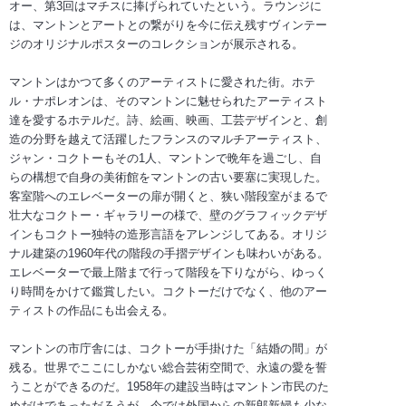
オー、第3回はマチスに捧げられていたという。ラウンジに
は、マントンとアートとの繋がりを今に伝え残すヴィンテー
ジのオリジナルポスターのコレクションが展示される。
マントンはかつて多くのアーティストに愛された街。ホテ
ル・ナポレオンは、そのマントンに魅せられたアーティスト
達を愛するホテルだ。詩、絵画、映画、工芸デザインと、創
造の分野を越えて活躍したフランスのマルチアーティスト、
ジャン・コクトーもその1人、マントンで晩年を過ごし、自
らの構想で自身の美術館をマントンの古い要塞に実現した。
客室階へのエレベーターの扉が開くと、狭い階段室がまるで
壮大なコクトー・ギャラリーの様で、壁のグラフィックデザ
インもコクトー独特の造形言語をアレンジしてある。オリジ
ナル建築の1960年代の階段の手摺デザインも味わいがある。
エレベーターで最上階まで行って階段を下りながら、ゆっく
り時間をかけて鑑賞したい。コクトーだけでなく、他のアー
ティストの作品にも出会える。
マントンの市庁舎には、コクトーが手掛けた「結婚の間」が
残る。世界でここにしかない総合芸術空間で、永遠の愛を誓
うことができるのだ。1958年の建設当時はマントン市民のた
めだけであっただろうが、今では外国からの新郎新婦も少な