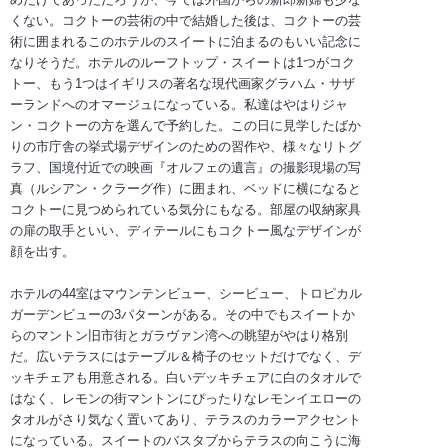
くない。コクトーの芸術の中で結婚した後は、コクトーの芸
術に囲まれるこのホテルのスイートに泊まるのもいい記念に
なりそうだ。ホテルのルーフトップ・スイートは1つがコク
トー、もう1つはイギリスの著名な現代画家グラハム・サザ
ーランドへのオマージュになっている。私達はやはりジャ
ン・コクトーの方を選んで予約した。この日に見学したばか
りの市庁舎の挙式場デザインのための習作や、様々なリトグ
ラフ、国境付近での映画『オルフェの遺言』の撮影現場の写
真（ルシアン・クラーグ作）に囲まれ、ベッドに横になると
コクトーに見つめられている気分にもなる。部屋の収納家具
の扉の取手といい、ディテールにもコクトー風なデザインが
顔を出す。
ホテルの44室はマウンテンビュー、シービュー、トロピカル
ガーデンビューの3パターンがある。その中でもスイートか
らのマントン旧市街とガラヴァン湾への眺望がやはり格別
だ。広いテラスにはテーブル＆椅子のセットだけでなく、デ
ッキチェアも用意される。白いデッキチェアに白のタオルで
はなく、レモンの街マントンにぴったりなレモンイエローの
タオルがさり気なく置いてあり、テラスのカラーアクセント
になっている。スイートのバスタブからテラスの向こうに海