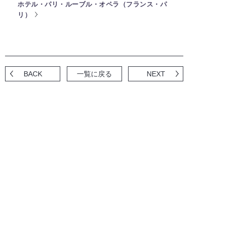
ホテル・パリ・ルーブル・オペラ（フランス・パ
リ）
BACK
一覧に戻る
NEXT
ショールームのご案内
海外の水まわりデザインに触れて感
じていただけるショールームです。
カタログ
カタログのご請求、デジタルカタロ
グを閲覧いただけます。