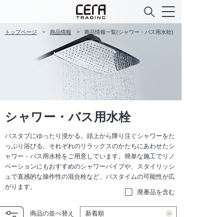
トップページ
商品情報
商品情報一覧(シャワー・バス用水栓)
シャワー・バス用水栓
バスタブにゆったり浸かる。頭上から降り注ぐシャワーをた
っぷり浴びる。それぞれのリラックスのかたちにあわせたシ
ャワー・バス用水栓をご用意しています。簡単な施工でリノ
ベーションにもおすすめのシャワーパイプや、スタイリッシ
ュで直感的な操作性の混合栓など、バスタイムの可能性が広
がります。
廃番品を含む
商品の並べ替え