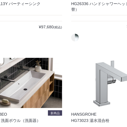
1113Y パーティーシンク
HG26336 ハンドシャワーヘ
替）
¥97,680
(税込)
新商品
BEO
HANSGROHE
53 洗面ボウル（洗面器）
HG73023 湯水混合栓