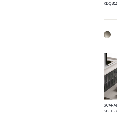
KDQS
SCARA
SB51