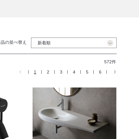
商品の並べ替え
572件
1
2
3
4
5
6