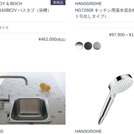
新商品
OY & BOCH
HANSGROHE
Q160BE2V バスタブ（浴槽）
HG72808 キッチン用湯水混
ト引出しタイプ）
0サイズ
¥97,900～¥1
¥462,000
(税込)
ED
HANSGROHE