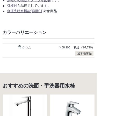
別売りの接続アダプタが必要
です。
引棒付
も品揃えしています。
水優先吐水機能(節湯C1)
対象商品
カラーバリエーション
クロム
￥88,900
（税込
￥97,790）
通常在庫品
おすすめの洗面・手洗器用水栓