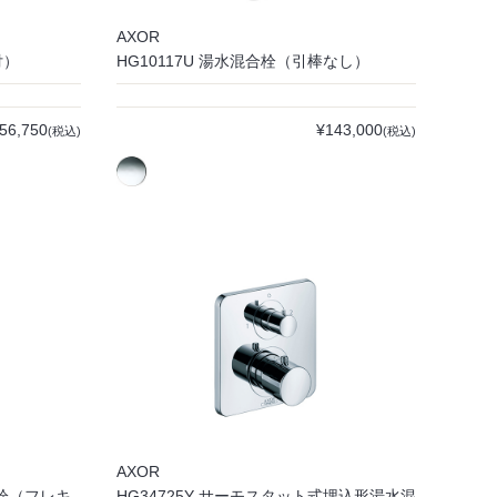
AXOR
付）
HG10117U 湯水混合栓（引棒なし）
56,750
¥143,000
(税込)
(税込)
AXOR
合栓（フレキ
HG34725Y サーモスタット式埋込形湯水混