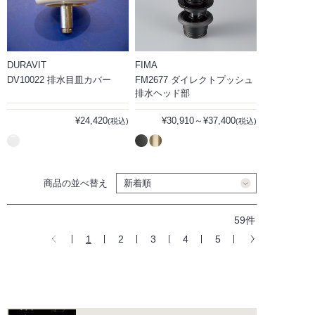
DURAVIT
FIMA
DV10022 排水目皿カバー
FM2677 ダイレクトプッシュ
排水ヘッド部
¥24,420
¥30,910～¥37,400
(税込)
(税込)
商品の並べ替え
59件
1
2
3
4
5