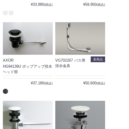
¥33,880
¥59,950
(税込)
(税込)
新商品
AXOR
VG702267 バス用
排水金具
HG94139U ポップアップ排水
ヘッド部
¥37,180
¥50,600
(税込)
(税込)