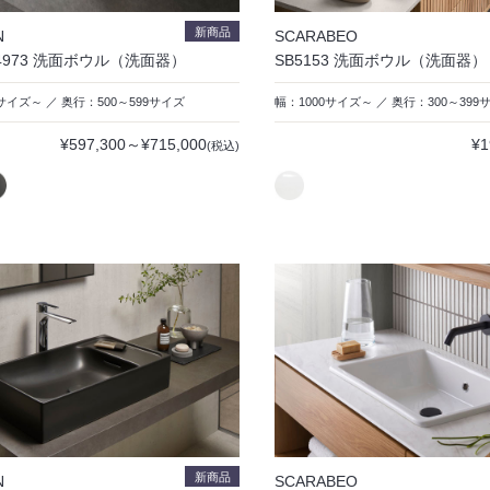
新商品
N
SCARABEO
14973 洗面ボウル（洗面器）
SB5153 洗面ボウル（洗面器）
サイズ～ ／ 奥行：500～599サイズ
幅：1000サイズ～ ／ 奥行：300～399
¥597,300～¥715,000
¥1
(税込)
新商品
N
SCARABEO