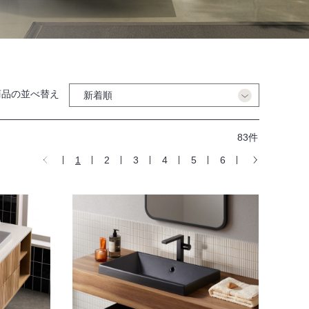
商品の並べ替え
83件
1
2
3
4
5
6