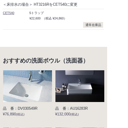
＜床排水の場合＞ HT3216RをCET540に変更
CET540
Sトラップ
¥22,600
（税込
¥24,860）
通常在庫品
おすすめの洗面ボウル（洗面器）
品 番：DV030549R
品 番：AU16283R
¥76,890
¥132,000
(税込)
(税込)