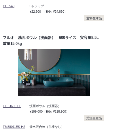
CET540
Sトラップ
¥22,600
（税込
¥24,860）
通常在庫品
フルオ 洗面ボウル（洗面器） 600サイズ 実容量8.5L
重量15.0kg
FLFU60L-PE
洗面ボウル（洗面器）
¥199,000
（税込
¥218,900）
受注生産品
FM38011ES-HS
湯水混合栓（引棒なし）