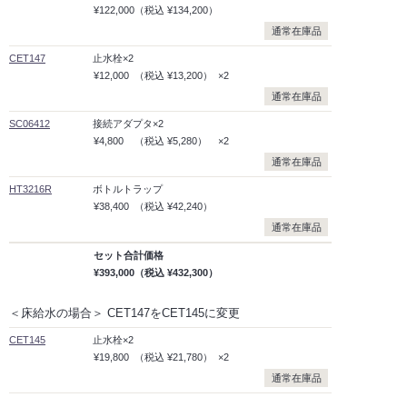
¥122,000
（税込
¥134,200）
通常在庫品
CET147
止水栓×2
¥12,000
（税込
¥13,200）
×2
通常在庫品
SC06412
接続アダプタ×2
¥4,800
（税込
¥5,280）
×2
通常在庫品
HT3216R
ボトルトラップ
¥38,400
（税込
¥42,240）
通常在庫品
セット合計価格
¥393,000
（税込
¥432,300）
＜床給水の場合＞ CET147をCET145に変更
CET145
止水栓×2
¥19,800
（税込
¥21,780）
×2
通常在庫品