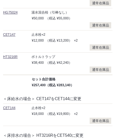
通常在庫品
HG75024
湯水混合栓（引棒なし）
¥50,000
（税込
¥55,000）
通常在庫品
CET147
止水栓×2
¥12,000
（税込
¥13,200）
×2
通常在庫品
HT3216R
ボトルトラップ
¥38,400
（税込
¥42,240）
通常在庫品
セット合計価格
¥257,400
（税込
¥283,140）
＜床給水の場合＞ CET147をCET144に変更
CET144
止水栓×2
¥18,000
（税込
¥19,800）
×2
通常在庫品
＜床排水の場合＞ HT3216RをCET540に変更