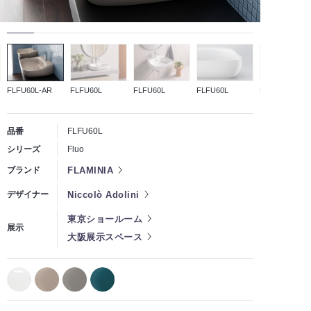
FLFU60L-AR
FLFU60L
FLFU60L
FLFU60L
FLFU60L-AR
品番
FLFU60L
シリーズ
Fluo
FLAMINIA
ブランド
Niccolò Adolini
デザイナー
東京ショールーム
展示
大阪展示スペース