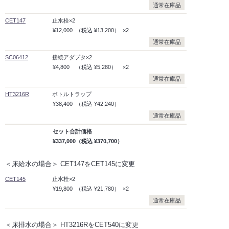
通常在庫品
CET147
止水栓×2
¥12,000
（税込
¥13,200）
×2
通常在庫品
SC06412
接続アダプタ×2
¥4,800
（税込
¥5,280）
×2
通常在庫品
HT3216R
ボトルトラップ
¥38,400
（税込
¥42,240）
通常在庫品
セット合計価格
¥337,000
（税込
¥370,700）
＜床給水の場合＞ CET147をCET145に変更
CET145
止水栓×2
¥19,800
（税込
¥21,780）
×2
通常在庫品
＜床排水の場合＞ HT3216RをCET540に変更