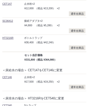
CET147
止水栓×2
¥12,000
（税込
¥13,200）
×2
通常在庫品
SC06412
接続アダプタ×2
¥4,800
（税込
¥5,280）
×2
通常在庫品
HT3216R
ボトルトラップ
¥38,400
（税込
¥42,240）
通常在庫品
セット合計価格
¥331,800
（税込
¥364,980）
＜床給水の場合＞ CET147をCET146に変更
CET146
止水栓×2
¥17,500
（税込
¥19,250）
×2
通常在庫品
＜床排水の場合＞ HT3216RをCET540に変更
CET540
Sトラップ