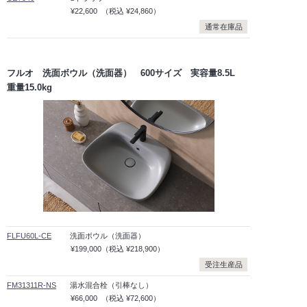
¥22,600
（税込
¥24,860）
通常在庫品
フルオ 洗面ボウル（洗面器） 600サイズ 実容量8.5L
重量15.0kg
FLFU60L-CE
洗面ボウル（洗面器）
¥199,000
（税込
¥218,900）
受注生産品
FM31311R-NS
湯水混合栓（引棒なし）
¥66,000
（税込
¥72,600）