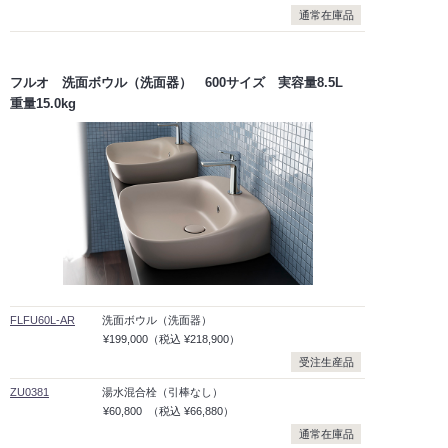
通常在庫品
フルオ 洗面ボウル（洗面器） 600サイズ 実容量8.5L
重量15.0kg
FLFU60L-AR
洗面ボウル（洗面器）
¥199,000
（税込
¥218,900）
受注生産品
ZU0381
湯水混合栓（引棒なし）
¥60,800
（税込
¥66,880）
通常在庫品