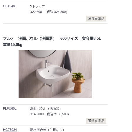
CET540
Sトラップ
¥22,600
（税込
¥24,860）
通常在庫品
フルオ 洗面ボウル（洗面器） 600サイズ 実容量8.5L
重量15.0kg
FLFU60L
洗面ボウル（洗面器）
¥145,000
（税込
¥159,500）
通常在庫品
HG75024
湯水混合栓（引棒なし）