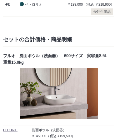
-PE
ペトロリオ
￥199,000
（税込
￥218,900）
受注生産品
セットの合計価格
・商品明細
フルオ 洗面ボウル（洗面器） 600サイズ 実容量8.5L
重量15.0kg
FLFU60L
洗面ボウル（洗面器）
¥145,000
（税込
¥159,500）