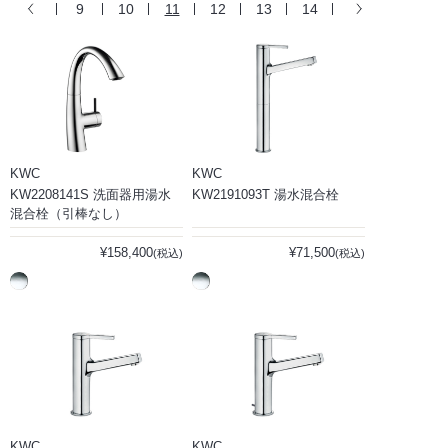
9
10
11
12
13
14
KWC
KWC
KW2208141S 洗面器用湯水
KW2191093T 湯水混合栓
混合栓（引棒なし）
¥158,400
¥71,500
(税込)
(税込)
KWC
KWC