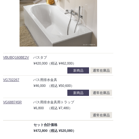
VBUBQ160BE2V
バスタブ
¥420,000
（税込
¥462,000）
新商品
通常在庫品
VG702267
バス用排水金具
¥46,000
（税込
¥50,600）
新商品
通常在庫品
VG688745R
バス用排水金具用トラップ
¥6,800
（税込
¥7,480）
通常在庫品
セット合計価格
¥472,800
（税込
¥520,080）