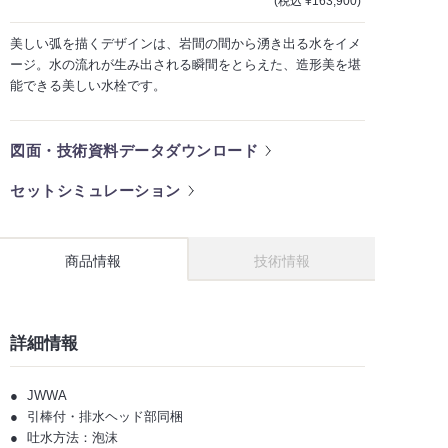
(税込 ¥163,900)
美しい弧を描くデザインは、岩間の間から湧き出る水をイメ
ージ。水の流れが生み出される瞬間をとらえた、造形美を堪
能できる美しい水栓です。
図面・技術資料データダウンロード
セットシミュレーション
商品情報
技術情報
詳細情報
JWWA
引棒付・排水ヘッド部同梱
吐水方法：泡沫