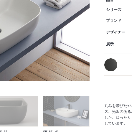
品番
シリーズ
ブランド
デザイナー
展示
丸みを帯びたや
ズ。光沢のある
した。ゆったり
しています。
11-37
SB1811-41
SB1811-37