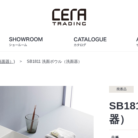
面器）)
SB1811 洗面ボウル（洗面器）
廃番品
SB1
器）