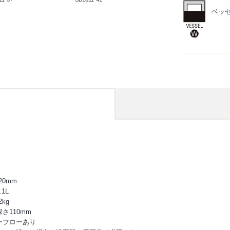
ベッ
420mm
1L
2kg
さ110mm
ーフローあり