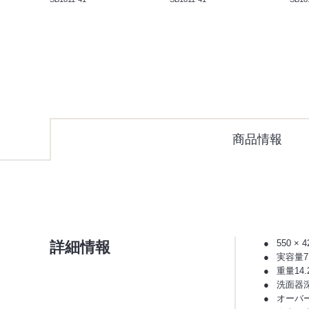
商品情報
詳細情報
550 × 
実容量7.
重量14.
洗面器深
オーバ