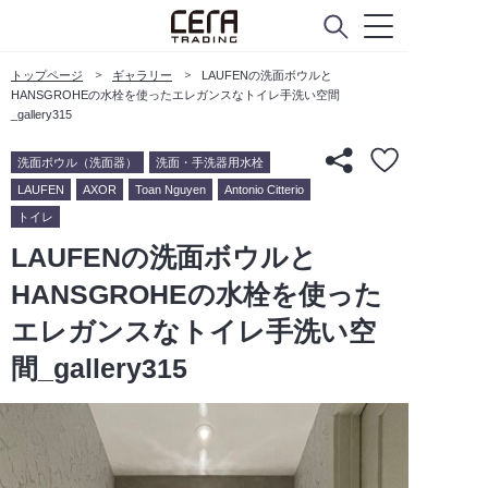
トップページ
ギャラリー
LAUFENの洗面ボウルと
HANSGROHEの水栓を使ったエレガンスなトイレ手洗い空間
_gallery315
洗面ボウル（洗面器）
洗面・手洗器用水栓
LAUFEN
AXOR
Toan Nguyen
Antonio Citterio
トイレ
LAUFENの洗面ボウルと
HANSGROHEの水栓を使った
エレガンスなトイレ手洗い空
間_gallery315