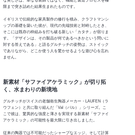
な美しさは、単なる装飾ではなく、機能と製造プロセスを極
限まで突き詰めた結果生まれたものです。
イギリスで伝統的な家具製作の修行を積み、クラフトマンシ
ップの基礎を築いた彼が、現代の先端技術と対峙したとき、
そこには既存の枠組みを打ち破る新しい「カタチ」が宿りま
す。「デザインは、その製品が何であるべきかという問いに
対する答えである」と語るグルチッチの姿勢は、ストイック
でありながら、どこか使う人を驚かせるような遊び心を忘れ
ません。
新素材「サファイアケラミック」が切り拓
く、水まわりの新境地
グルチッチがスイスの老舗衛生陶器メーカー・LAUFEN（ラ
ウフェン）と共に取り組んだ「Val（バル）」シリーズ。こ
こで彼は、驚異的な強度と薄さを実現する新素材「サファイ
アケラミック」の可能性を最大限に引き出しました。
従来の陶器では不可能だったシャープなエッジ、そして計算