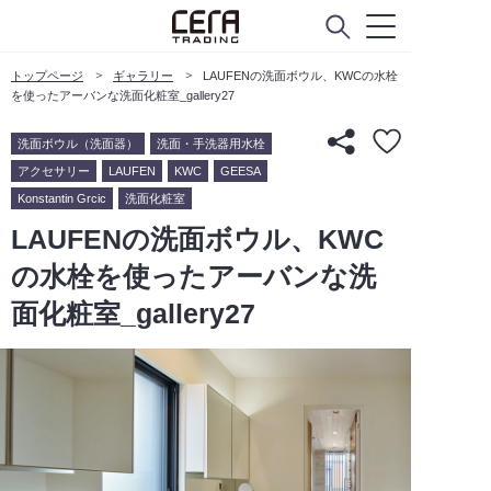
トップページ
ギャラリー
LAUFENの洗面ボウル、KWCの水栓
を使ったアーバンな洗面化粧室_gallery27
洗面ボウル（洗面器）
洗面・手洗器用水栓
アクセサリー
LAUFEN
KWC
GEESA
Konstantin Grcic
洗面化粧室
LAUFENの洗面ボウル、KWC
の水栓を使ったアーバンな洗
面化粧室_gallery27