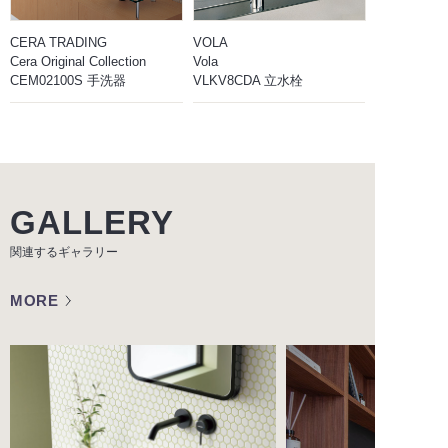
CERA TRADING
VOLA
Cera Original Collection
Vola
CEM02100S 手洗器
VLKV8CDA 立水栓
GALLERY
関連するギャラリー
MORE