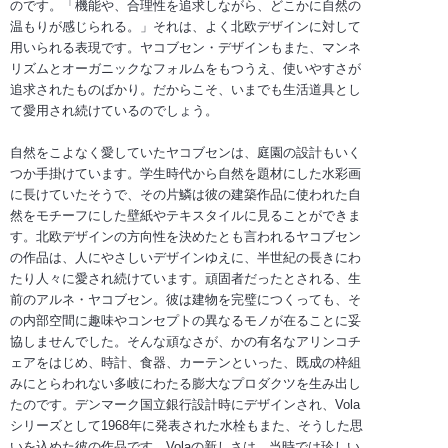
のです。「機能や、合理性を追求しながら、どこかに自然の
温もりが感じられる。」それは、よく北欧デザインに対して
用いられる表現です。ヤコブセン・デザインもまた、マンネ
リズムとオーガニックなフォルムをもつうえ、使いやすさが
追求されたものばかり。だからこそ、いまでも生活道具とし
て愛用され続けているのでしょう。
自然をこよなく愛していたヤコブセンは、庭園の設計もいく
つか手掛けています。学生時代から自然を題材にした水彩画
に長けていたそうで、その片鱗は彼の建築作品に使われた自
然をモチーフにした壁紙やテキスタイルに見ることができま
す。北欧デザインの方向性を決めたとも言われるヤコブセン
の作品は、人にやさしいデザインゆえに、半世紀の長きにわ
たり人々に愛され続けています。頑固者だったとされる、生
前のアルネ・ヤコブセン。彼は建物を完璧につくっても、そ
の内部空間に趣味やコンセプトの異なるモノが在ることに妥
協しませんでした。そんな頑なさが、かの有名なアリンコチ
ェアをはじめ、時計、食器、カーテンといった、既成の枠組
みにとらわれない多岐にわたる膨大なプロダクツを生み出し
たのです。デンマーク国立銀行設計時にデザインされ、Vola
シリーズとして1968年に発表された水栓もまた、そうした思
いを込めた彼の作品です。Volaの新しさは、当時では珍しい