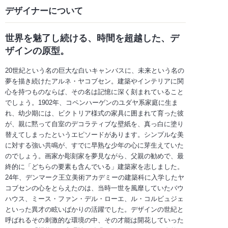
デザイナーについて
世界を魅了し続ける、時間を超越した、デ
ザインの原型。
20世紀という名の巨大な白いキャンバスに、未来という名の
夢を描き続けたアルネ・ヤコブセン。建築やインテリアに関
心を持つものならば、その名は記憶に深く刻まれていること
でしょう。1902年、コペンハーゲンのユダヤ系家庭に生ま
れ、幼少期には、ビクトリア様式の家具に囲まれて育った彼
が、親に黙って自室のデコラティブな壁紙を、真っ白に塗り
替えてしまったというエピソードがあります。シンプルな美
に対する強い共鳴が、すでに早熟な少年の心に芽生えていた
のでしょう。画家か彫刻家を夢見ながら、父親の勧めで、最
終的に「どちらの要素も含んでいる」建築家を志しました。
24年、デンマーク王立美術アカデミーの建築科に入学したヤ
コブセンの心をとらえたのは、当時一世を風靡していたバウ
ハウス、ミース・ファン・デル・ローエ、ル・コルビュジェ
といった異才の眩いばかりの活躍でした。デザインの世紀と
呼ばれるその刺激的な環境の中、その才能は開花していった