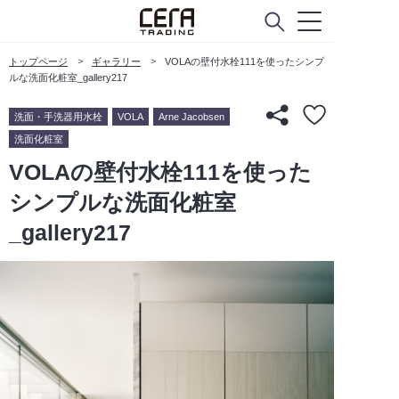
トップページ
ギャラリー
VOLAの壁付水栓111を使ったシンプ
ルな洗面化粧室_gallery217
洗面・手洗器用水栓
VOLA
Arne Jacobsen
洗面化粧室
VOLAの壁付水栓111を使った
シンプルな洗面化粧室
_gallery217