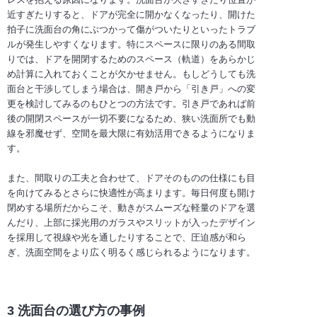
近すぎたりすると、ドアが完全に開かなくなったり、開けた
拍子に洗面台の角にぶつかって傷がついたりといったトラブ
ルが発生しやすくなります。特にスペースに限りのある間取
りでは、ドアを開閉するためのスペース（軌道）をあらかじ
め計算に入れておくことが欠かせません。もしどうしても洗
面台と干渉してしまう場合は、開き戸から「引き戸」への変
更を検討してみるのもひとつの方法です。引き戸であれば前
後の開閉スペースが一切不要になるため、狭い洗面所でも動
線を邪魔せず、空間を最大限に有効活用できるようになりま
す。
また、間取りの工夫と合わせて、ドアそのものの仕様にも目
を向けてみるとさらに快適性が高まります。毎日何度も開け
閉めする場所だからこそ、動きがスムーズな軽量のドアを選
んだり、上部に採光用のガラスやスリットが入ったデザイン
を採用して視線や光を通したりすることで、圧迫感が和ら
ぎ、洗面空間をより広く明るく感じられるようになります。
3 洗面台の選び方の事例