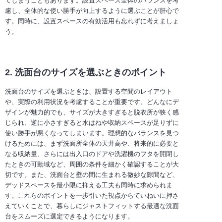
てしまうこともあります。設置スペース全体のバランスを考
慮し、全体的な使い勝手が向上するように選ぶことが肝心で
す。同時に、設置スペースの有効活用も忘れずに考えましょ
う。
2. 洗面台のサイズを選ぶときのポイント
洗面台のサイズを選ぶときは、設置する空間のレイアウト
や、実際の利用状況を考慮することが重要です。どんなにデ
ザインが魅力的でも、サイズが大きすぎると脱衣所が狭く感
じられ、逆に小さすぎると水はねや収納スペースが足りずに
使い勝手が悪くなってしまいます。理想的なバランスを見つ
けるためには、まず洗面所全体の天井高や、将来的に必要と
なる収納量、さらには出入口のドアや洗濯機のフタを開閉し
たときの可動域など、周囲の条件を細かく確認することが大
切です。また、洗面台と壁の間に生まれる微妙な隙間など、
デッドスペースを最小限に抑える工夫も同時に求められま
す。これらのポイントを一歩引いた視点からていねいに押さ
えていくことで、暮らしにジャストフィットする最適な洗面
台をスムーズに選定できるようになります。