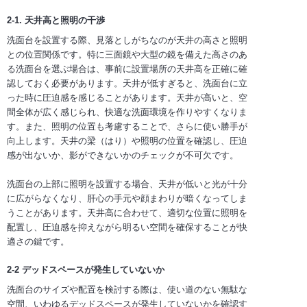
2-1. 天井高と照明の干渉
洗面台を設置する際、見落としがちなのが天井の高さと照明
との位置関係です。特に三面鏡や大型の鏡を備えた高さのあ
る洗面台を選ぶ場合は、事前に設置場所の天井高を正確に確
認しておく必要があります。天井が低すぎると、洗面台に立
った時に圧迫感を感じることがあります。天井が高いと、空
間全体が広く感じられ、快適な洗面環境を作りやすくなりま
す。また、照明の位置も考慮することで、さらに使い勝手が
向上します。天井の梁（はり）や照明の位置を確認し、圧迫
感が出ないか、影ができないかのチェックが不可欠です。
洗面台の上部に照明を設置する場合、天井が低いと光が十分
に広がらなくなり、肝心の手元や顔まわりが暗くなってしま
うことがあります。天井高に合わせて、適切な位置に照明を
配置し、圧迫感を抑えながら明るい空間を確保することが快
適さの鍵です。
2-2 デッドスペースが発生していないか
洗面台のサイズや配置を検討する際は、使い道のない無駄な
空間、いわゆるデッドスペースが発生していないかを確認す