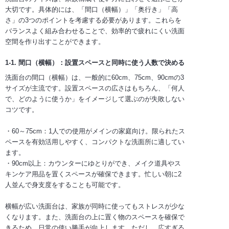
大切です。具体的には、「間口（横幅）」「奥行き」「高
さ」の3つのポイントを考慮する必要があります。これらを
バランスよく組み合わせることで、効率的で疲れにくい洗面
空間を作り出すことができます。
1-1. 間口（横幅）：設置スペースと同時に使う人数で決める
洗面台の間口（横幅）は、一般的に60cm、75cm、90cmの3
サイズが主流です。設置スペースの広さはもちろん、「何人
で、どのように使うか」をイメージして選ぶのが失敗しない
コツです。
・60～75cm：1人での使用がメインの家庭向け。限られたス
ペースを有効活用しやすく、コンパクトな洗面所に適してい
ます。
・90cm以上：カウンターにゆとりができ、メイク道具やス
キンケア用品を置くスペースが確保できます。忙しい朝に2
人並んで身支度をすることも可能です。
横幅が広い洗面台は、家族が同時に使ってもストレスが少な
くなります。また、洗面台の上に置く物のスペースを確保で
きるため、日常の使い勝手が向上します。ただし、広すぎる