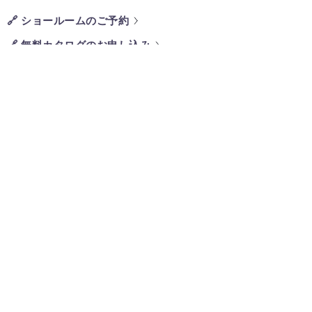
🔗 ショールームのご予約
🔗 無料カタログのお申し込み
BACK
一覧に戻る
NEXT
ショールームのご案内
海外の水まわりデザインに触れて感
じていただけるショールームです。
カタログ
カタログのご請求、デジタルカタロ