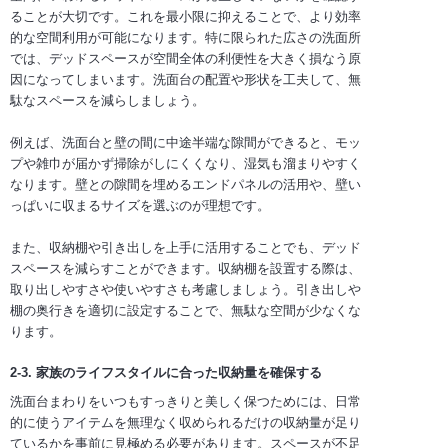
ることが大切です。これを最小限に抑えることで、より効率
的な空間利用が可能になります。特に限られた広さの洗面所
では、デッドスペースが空間全体の利便性を大きく損なう原
因になってしまいます。洗面台の配置や形状を工夫して、無
駄なスペースを減らしましょう。
例えば、洗面台と壁の間に中途半端な隙間ができると、モッ
プや雑巾が届かず掃除がしにくくなり、湿気も溜まりやすく
なります。壁との隙間を埋めるエンドパネルの活用や、壁い
っぱいに収まるサイズを選ぶのが理想です。
また、収納棚や引き出しを上手に活用することでも、デッド
スペースを減らすことができます。収納棚を設置する際は、
取り出しやすさや使いやすさも考慮しましょう。引き出しや
棚の奥行きを適切に設定することで、無駄な空間が少なくな
ります。
2-3. 家族のライフスタイルに合った収納量を確保する
洗面台まわりをいつもすっきりと美しく保つためには、日常
的に使うアイテムを無理なく収められるだけの収納量が足り
ているかを事前に見極める必要があります。スペースが不足