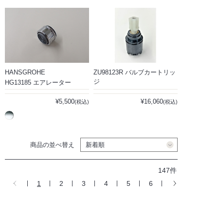
HANSGROHE
ZU98123R バルブカートリッ
ジ
HG13185 エアレーター
¥5,500
¥16,060
(税込)
(税込)
商品の並べ替え
147件
1
2
3
4
5
6