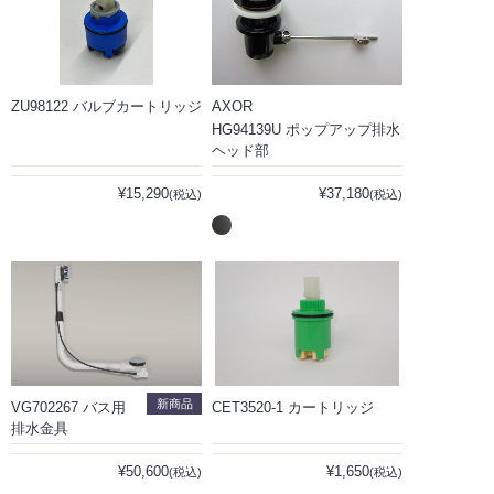
ZU98122 バルブカートリッジ
AXOR
HG94139U ポップアップ排水
ヘッド部
¥15,290
¥37,180
(税込)
(税込)
新商品
VG702267 バス用
CET3520-1 カートリッジ
排水金具
¥50,600
¥1,650
(税込)
(税込)