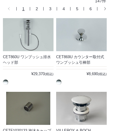
147件
1
2
3
4
5
6
CET860U ワンプッシュ排水
CET869U カウンター取付式
ヘッド部
ワンプッシュ引棒部
¥29,370
¥8,690
(税込)
(税込)
CETF1020133 泡沫キャップ
VILLEROY & BOCH