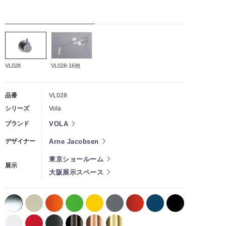
VL028
VL028-16他
品番
VL028
シリーズ
Vola
VOLA
ブランド
Arne Jacobsen
デザイナー
東京ショールーム
展示
大阪展示スペース