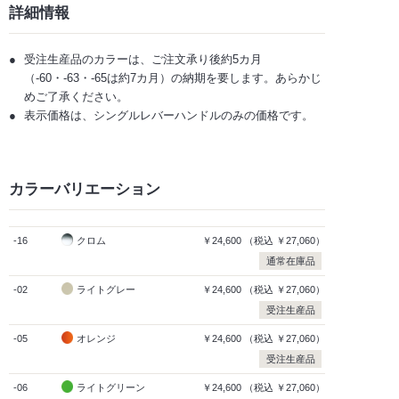
詳細情報
受注生産品のカラーは、ご注文承り後約5カ月
（-60・-63・-65は約7カ月）の納期を要します。あらかじ
めご了承ください。
表示価格は、シングルレバーハンドルのみの価格です。
カラーバリエーション
-16
クロム
￥24,600
（税込
￥27,060）
通常在庫品
-02
ライトグレー
￥24,600
（税込
￥27,060）
受注生産品
-05
オレンジ
￥24,600
（税込
￥27,060）
受注生産品
-06
ライトグリーン
￥24,600
（税込
￥27,060）