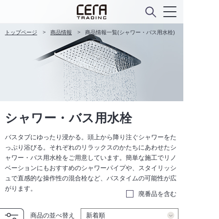
トップページ
商品情報
商品情報一覧(シャワー・バス用水栓)
シャワー・バス用水栓
バスタブにゆったり浸かる。頭上から降り注ぐシャワーをた
っぷり浴びる。それぞれのリラックスのかたちにあわせたシ
ャワー・バス用水栓をご用意しています。簡単な施工でリノ
ベーションにもおすすめのシャワーパイプや、スタイリッシ
ュで直感的な操作性の混合栓など、バスタイムの可能性が広
がります。
廃番品を含む
商品の並べ替え