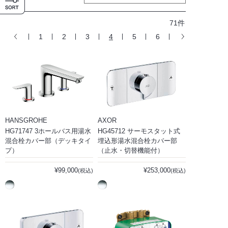
71件
1
2
3
4
5
6
HANSGROHE
AXOR
HG71747 3ホールバス用湯水
HG45712 サーモスタット式
混合栓カバー部（デッキタイ
埋込形湯水混合栓カバー部
プ）
（止水・切替機能付）
¥99,000
¥253,000
(税込)
(税込)