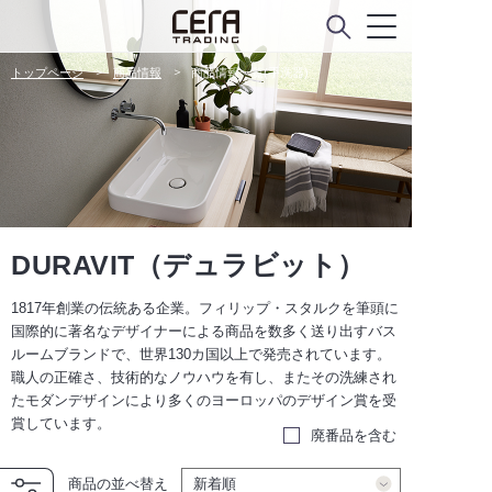
トップページ
商品情報
商品情報一覧(手洗器)
DURAVIT（デュラビット）
1817年創業の伝統ある企業。フィリップ・スタルクを筆頭に
国際的に著名なデザイナーによる商品を数多く送り出すバス
ルームブランドで、世界130カ国以上で発売されています。
職人の正確さ、技術的なノウハウを有し、またその洗練され
たモダンデザインにより多くのヨーロッパのデザイン賞を受
賞しています。
廃番品を含む
商品の並べ替え