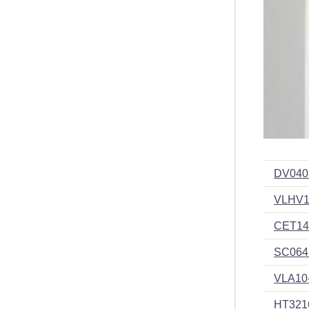
DV040
VLHV1
CET14
SC064
VLA10
HT321