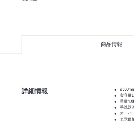
商品情報
詳細情報
ø330m
実容量1.
重量4.8
手洗器深
オーバ
表示価