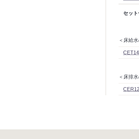
セット
＜床給水の
CET14
＜床排水の
CER12