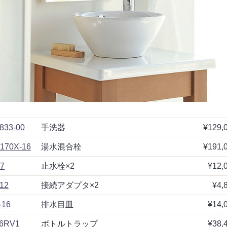
833-00
手洗器
¥129,
170X-16
湯水混合栓
¥191,
7
止水栓×2
¥12,
12
接続アダプタ×2
¥4,
-16
排水目皿
¥14,
6RV1
ボトルトラップ
¥38,