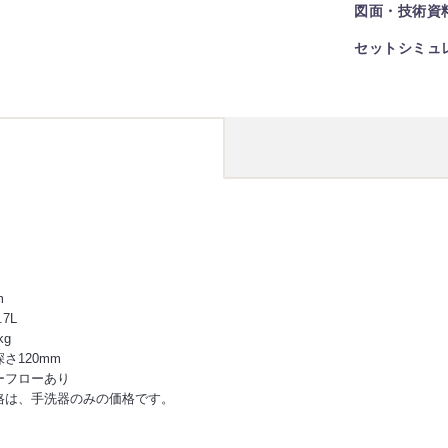
図面・技術資
セットシミュ
m
7L
kg
さ120mm
ーフローあり
格は、手洗器のみの価格です。