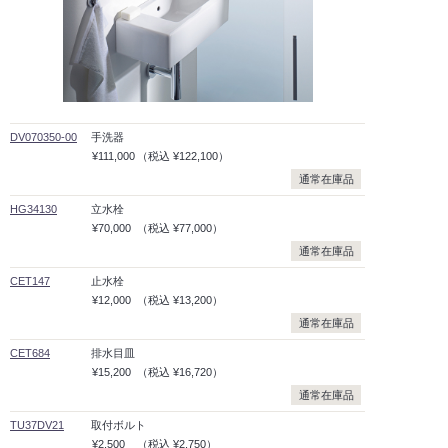
DV070350-00
手洗器
¥111,000
（税込
¥122,100）
通常在庫品
HG34130
立水栓
¥70,000
（税込
¥77,000）
通常在庫品
CET147
止水栓
¥12,000
（税込
¥13,200）
通常在庫品
CET684
排水目皿
¥15,200
（税込
¥16,720）
通常在庫品
TU37DV21
取付ボルト
¥2,500
（税込
¥2,750）