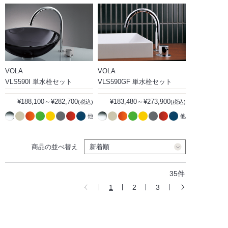
VOLA
VOLA
VLS590I 単水栓セット
VLS590GF 単水栓セット
¥188,100～¥282,700
¥183,480～¥273,900
(税込)
(税込)
他
他
商品の並べ替え
35件
1
2
3