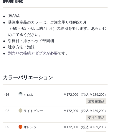
詳細情報
JWWA
受注生産品のカラーは、ご注文承り後約5カ月
（-60・-63・-65は約7カ月）の納期を要します。あらかじ
めご了承ください。
引棒付・排水ヘッド部同梱
吐水方法：泡沫
別売りの接続アダプタが必要
です。
カラーバリエーション
-16
クロム
￥172,000
（税込
￥189,200）
通常在庫品
-02
ライトグレー
￥172,000
（税込
￥189,200）
受注生産品
-05
オレンジ
￥172,000
（税込
￥189,200）