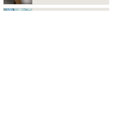
カタログ
カタログのご請求、デジタルカタロ
グを閲覧いただけます。
よくあるご質問
水まわり商品に関して、よくいただ
く質問をまとめています。
こだわりの品質
「DESIGN」｢QUALITY」｢AFTER
SERVICE」の3つを柱に、上質な生
活空間を彩る商品をご提供します。