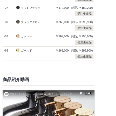
-27
マットブラック
￥172,000
（税込
￥189,200）
受注生産品
-60
ブラッククロム
￥269,000
（税込
￥295,900）
受注生産品
-63
カッパー
￥269,000
（税込
￥295,900）
受注生産品
-65
ゴールド
￥269,000
（税込
￥295,900）
受注生産品
商品紹介動画