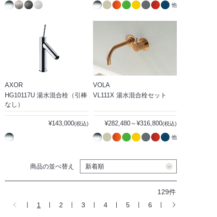
他
AXOR
VOLA
HG10117U 湯水混合栓（引棒
VL111X 湯水混合栓セット
なし）
¥143,000
¥282,480～¥316,800
(税込)
(税込)
他
商品の並べ替え
129件
1
2
3
4
5
6