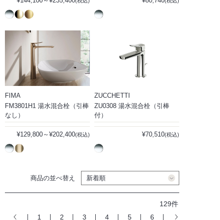
¥144,100～¥235,400
¥80,740
(税込)
(税込)
FIMA
ZUCCHETTI
FM3801H1 湯水混合栓（引棒
ZU0308 湯水混合栓（引棒
なし）
付）
¥129,800～¥202,400
¥70,510
(税込)
(税込)
商品の並べ替え
129件
1
2
3
4
5
6