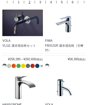
1
2
3
4
5
6
VOLA
FIMA
VL111 湯水混合栓セット
FM3131R 湯水混合栓（引棒
付）
¥258,280～¥292,600
¥58,300
(税込)
(税込)
他
HANSGROHE
VOLA