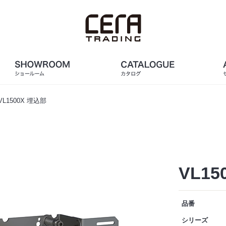
VL1500X 埋込部
VL15
品番
シリーズ