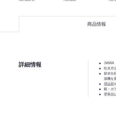
商品情報
詳細情報
JWWA
吐水方
節水仕
湯機を
埋込部
鏡・ガ
塗装品