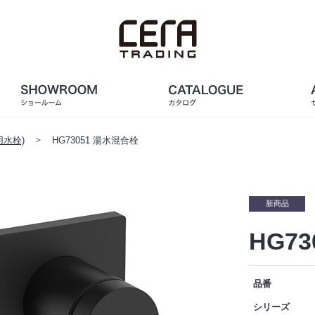
水栓)
HG73051 湯水混合栓
新商品
HG7
品番
シリーズ