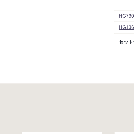
HG730
HG136
セット