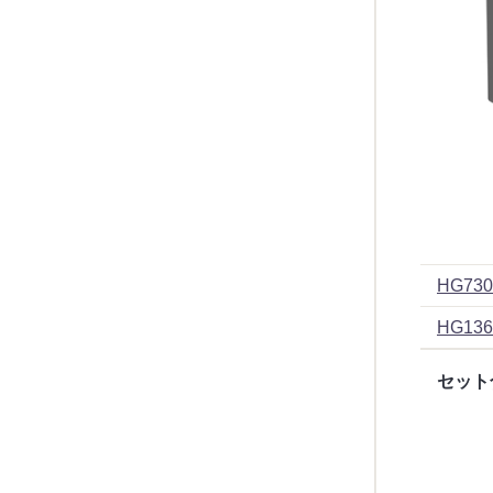
HG730
HG136
セット