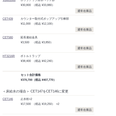
¥30,800
（税込
¥33,880）
通常在庫品
CET439
カウンター取付式ポップアップ引棒部
¥11,000
（税込
¥12,100）
通常在庫品
CET580
延長連結金具
¥3,500
（税込
¥3,850）
通常在庫品
HT3216R
ボトルトラップ
¥38,400
（税込
¥42,240）
通常在庫品
セット合計価格
¥370,700
（税込
¥407,770）
＜床給水の場合＞ CET147をCET146に変更
CET146
止水栓×2
¥17,500
（税込
¥19,250）
×2
通常在庫品