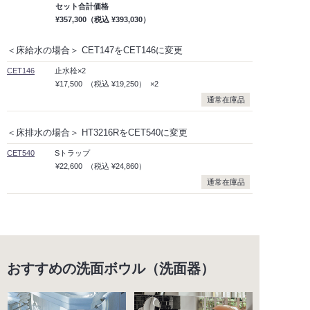
セット合計価格
¥357,300
（税込
¥393,030）
＜床給水の場合＞ CET147をCET146に変更
CET146
止水栓×2
¥17,500
（税込
¥19,250）
×2
通常在庫品
＜床排水の場合＞ HT3216RをCET540に変更
CET540
Sトラップ
¥22,600
（税込
¥24,860）
通常在庫品
おすすめの洗面ボウル（洗面器）