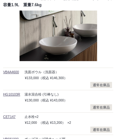
容量1.9L 重量7.6kg
VB4A4600
洗面ボウル（洗面器）
¥133,000
（税込
¥146,300）
通常在庫品
HG10103R
湯水混合栓 (引棒なし)
¥130,000
（税込
¥143,000）
通常在庫品
CET147
止水栓×2
¥12,000
（税込
¥13,200）
×2
通常在庫品
VB681000
ポップアップ排水ヘッド部