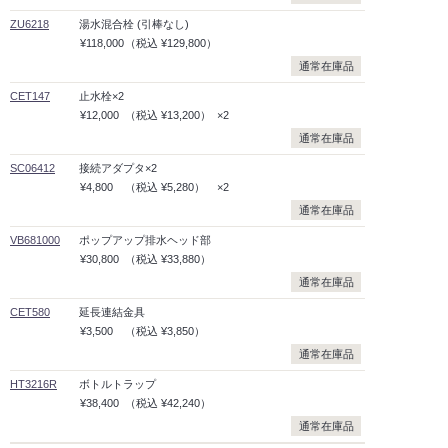
ZU6218
湯水混合栓 (引棒なし)
¥118,000
（税込
¥129,800）
通常在庫品
CET147
止水栓×2
¥12,000
（税込
¥13,200）
×2
通常在庫品
SC06412
接続アダプタ×2
¥4,800
（税込
¥5,280）
×2
通常在庫品
VB681000
ポップアップ排水ヘッド部
¥30,800
（税込
¥33,880）
通常在庫品
CET580
延長連結金具
¥3,500
（税込
¥3,850）
通常在庫品
HT3216R
ボトルトラップ
¥38,400
（税込
¥42,240）
通常在庫品