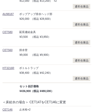
¥12,000
（税込
¥13,200）
×2
通常在庫品
AU98187
ポップアップ排水ヘッド部
¥26,000
（税込
¥28,600）
通常在庫品
CET580
延長連結金具
¥3,500
（税込
¥3,850）
通常在庫品
CET560
排水管
¥9,000
（税込
¥9,900）
通常在庫品
HT3216R
ボトルトラップ
¥38,400
（税込
¥42,240）
通常在庫品
セット合計価格
¥436,900
（税込
¥480,590）
＜床給水の場合＞ CET147をCET146に変更
CET146
止水栓×2