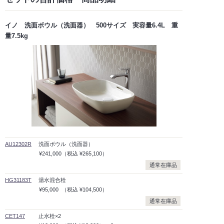
イノ 洗面ボウル（洗面器） 500サイズ 実容量6.4L 重
量7.5kg
AU12302R
洗面ボウル（洗面器）
¥241,000
（税込
¥265,100）
通常在庫品
HG31183T
湯水混合栓
¥95,000
（税込
¥104,500）
通常在庫品
CET147
止水栓×2