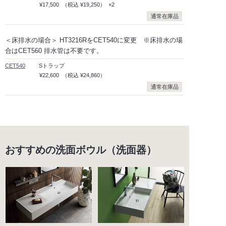
¥17,500
（税込
¥19,250）
×2
通常在庫品
＜床排水の場合＞ HT3216RをCET540に変更 ※床排水の場
合はCET560 排水管は不要です。
CET540
Sトラップ
¥22,600
（税込
¥24,860）
通常在庫品
おすすめの洗面ボウル（洗面器）