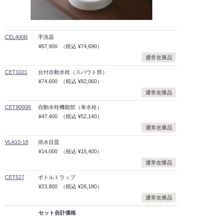
CEL400R
手洗器
¥67,900
（税込
¥74,690）
通常在庫品
CET1021
台付自動水栓（スパウト部）
¥74,600
（税込
¥82,060）
通常在庫品
CET9000R
自動水栓機能部（単水栓）
¥47,400
（税込
¥52,140）
通常在庫品
VLA10-18
排水目皿
¥14,000
（税込
¥15,400）
通常在庫品
CET527
ボトルトラップ
¥23,800
（税込
¥26,180）
通常在庫品
セット合計価格