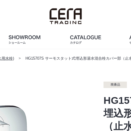
用水栓)
HG15707S サーモスタット式埋込形湯水混合栓カバー部（止
廃番品
HG1
埋込
（止