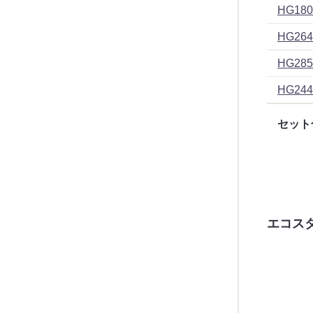
HG180
HG264
HG285
HG244
セット
エコス