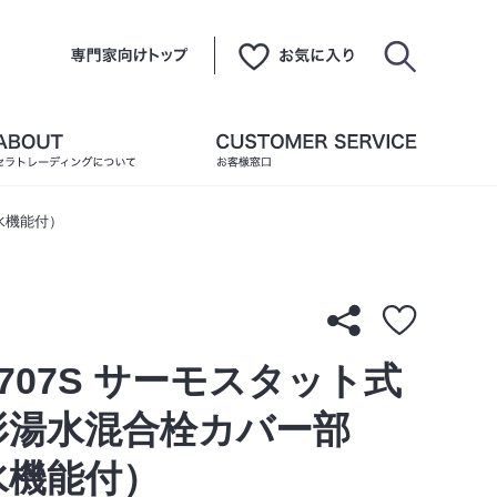
水機能付）
5707S サーモスタット式
形湯水混合栓カバー部
水機能付）