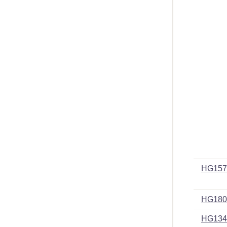
HG157
HG180
HG134