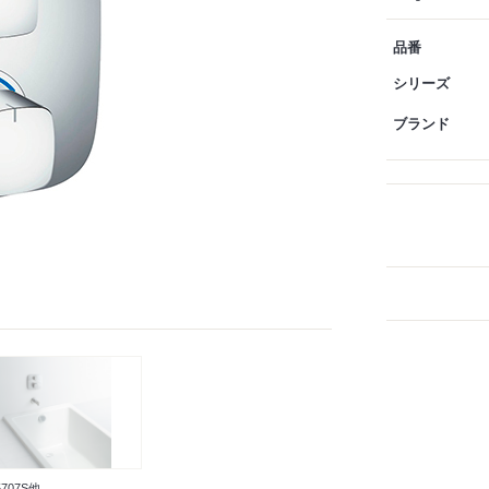
品番
シリーズ
ブランド
5707S他