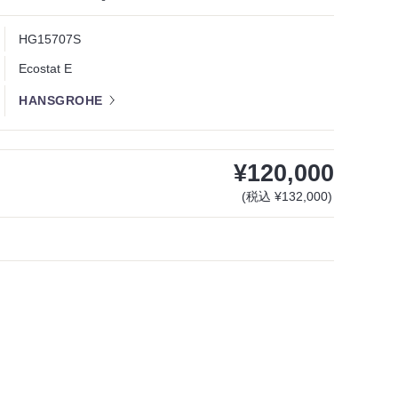
HG15707S
Ecostat E
HANSGROHE
¥120,000
(税込 ¥132,000)