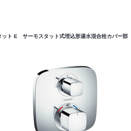
タット E サーモスタット式埋込形湯水混合栓カバー部