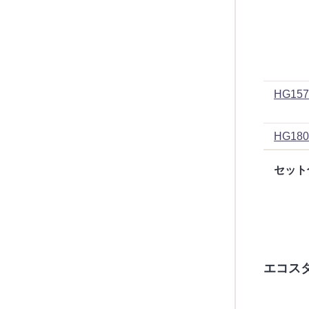
HG157
HG180
セット
エコス