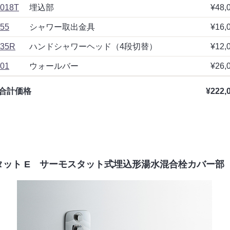
018T
埋込部
¥48,
55
シャワー取出金具
¥16,
35R
ハンドシャワーヘッド（4段切替）
¥12,
01
ウォールバー
¥26,
合計価格
¥222,
タット E サーモスタット式埋込形湯水混合栓カバー部