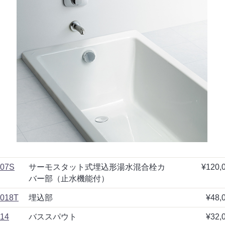
07S
サーモスタット式埋込形湯水混合栓カ
¥120,
バー部（止水機能付）
018T
埋込部
¥48,
14
バススパウト
¥32,