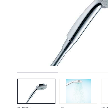
HG28536R
フル
マッ