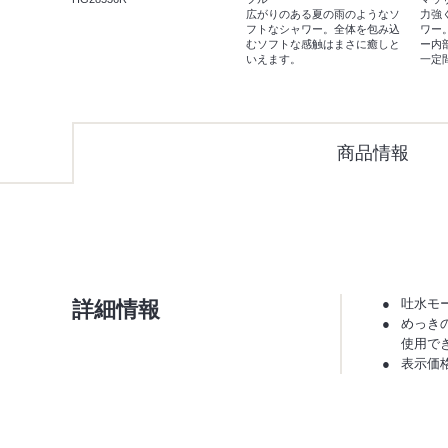
広がりのある夏の雨のようなソ
力強
フトなシャワー。全体を包み込
ワー
むソフトな感触はまさに癒しと
ー内
いえます。
一定
商品情報
詳細情報
吐水モ
めっき
使用で
表示価