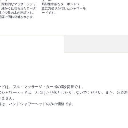
く躍動的なマッサージシャ
局部集中的なターボシャワー。
。細かく仕切られたロータ
更に力強さが増したシャワーモ
部で少量の水が圧縮され、
ードです。
間隔で回転発射されます。
ードは、フル・マッサージ・ターボの3段切替です。
のシャワーヘッドは、ぶつけたり落としたりしないでください。また、公衆浴
きません。
格は、ハンドシャワーヘッドのみの価格です。