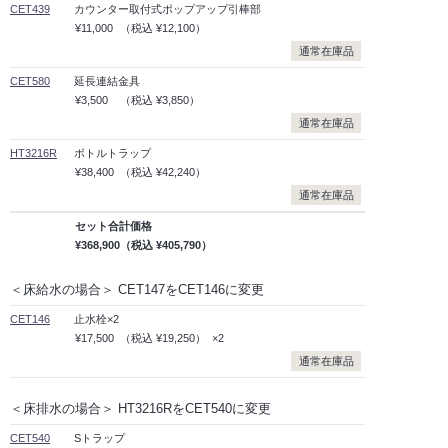
CET439
カウンター取付式ポップアップ引棒部
¥11,000
（税込
¥12,100）
通常在庫品
CET580
延長連結金具
¥3,500
（税込
¥3,850）
通常在庫品
HT3216R
ボトルトラップ
¥38,400
（税込
¥42,240）
通常在庫品
セット合計価格
¥368,900
（税込
¥405,790）
＜床給水の場合＞ CET147をCET146に変更
CET146
止水栓×2
¥17,500
（税込
¥19,250）
×2
通常在庫品
＜床排水の場合＞ HT3216RをCET540に変更
CET540
Sトラップ