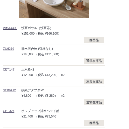
VB514400
洗面ボウル（洗面器）
¥151,000
（税込
¥166,100）
廃番品
ZU6219
湯水混合栓 (引棒なし)
¥110,000
（税込
¥121,000）
通常在庫品
CET147
止水栓×2
¥12,000
（税込
¥13,200）
×2
通常在庫品
SC06412
接続アダプタ×2
¥4,800
（税込
¥5,280）
×2
通常在庫品
CET324
ポップアップ排水ヘッド部
¥21,400
（税込
¥23,540）
廃番品