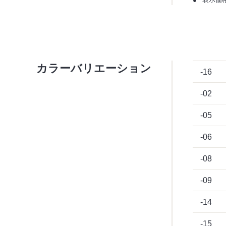
表示価
カラーバリエーション
-16
-02
-05
-06
-08
-09
-14
-15