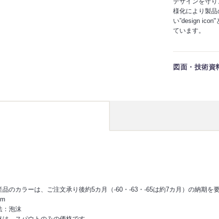
デザインを守り
様化により製品
い”design
ています。
図面・技術資
産品のカラーは、ご注文承り後約5カ月（-60・-63・-65は約7カ月）の納期
mm
法：泡沫