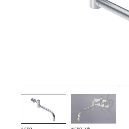
VL030R
VL030R-16他