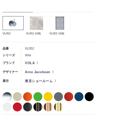
VL052
VL052-16他
VL052-16他
品番
VL052
シリーズ
Vola
VOLA
ブランド
Arne Jacobsen
デザイナー
東京ショールーム
展示