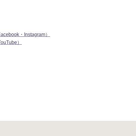
ok・Instagram）
Tube）