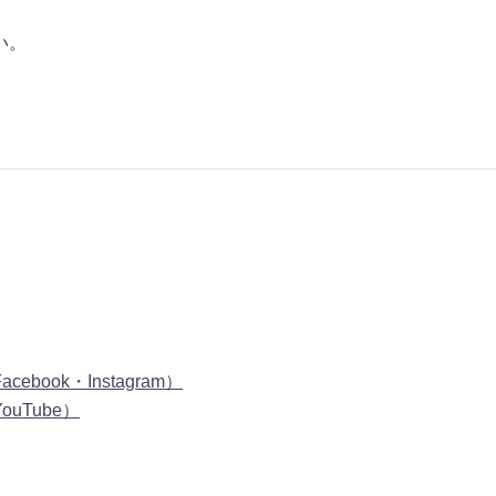
い。
ok・Instagram）
Tube）