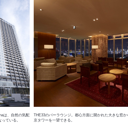
2haは、自然の気配
THE33のバーラウンジ。都心方面に開かれた大きな窓
なっている。
京タワーを一望できる。