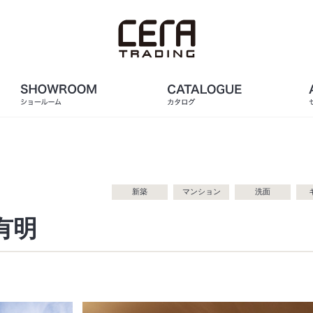
新築
マンション
洗面
有明