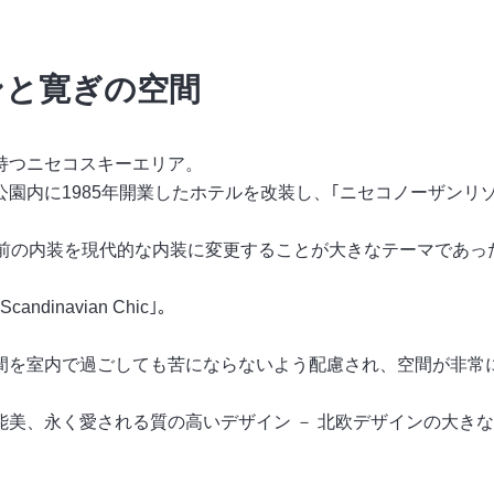
ンと寛ぎの空間
持つニセコスキーエリア。
園内に1985年開業したホテルを改装し、｢ニセコノーザンリゾ
年前の内装を現代的な内装に変更することが大きなテーマであっ
navian Chic｣。
間を室内で過ごしても苦にならないよう配慮され、空間が非常
能美、永く愛される質の高いデザイン － 北欧デザインの大き