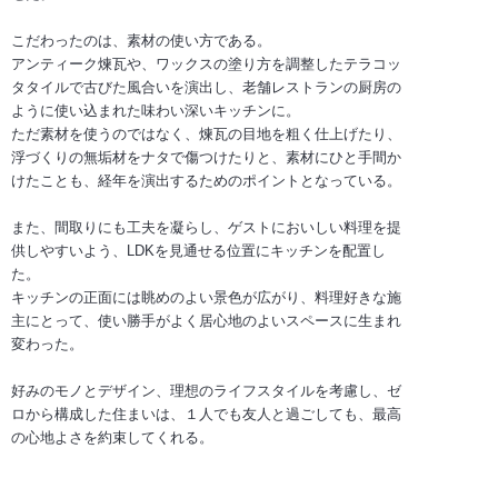
こだわったのは、素材の使い方である。
アンティーク煉瓦や、ワックスの塗り方を調整したテラコッ
タタイルで古びた風合いを演出し、老舗レストランの厨房の
ように使い込まれた味わい深いキッチンに。
ただ素材を使うのではなく、煉瓦の目地を粗く仕上げたり、
浮づくりの無垢材をナタで傷つけたりと、素材にひと手間か
けたことも、経年を演出するためのポイントとなっている。
また、間取りにも工夫を凝らし、ゲストにおいしい料理を提
供しやすいよう、LDKを見通せる位置にキッチンを配置し
た。
キッチンの正面には眺めのよい景色が広がり、料理好きな施
主にとって、使い勝手がよく居心地のよいスペースに生まれ
変わった。
好みのモノとデザイン、理想のライフスタイルを考慮し、ゼ
ロから構成した住まいは、１人でも友人と過ごしても、最高
の心地よさを約束してくれる。