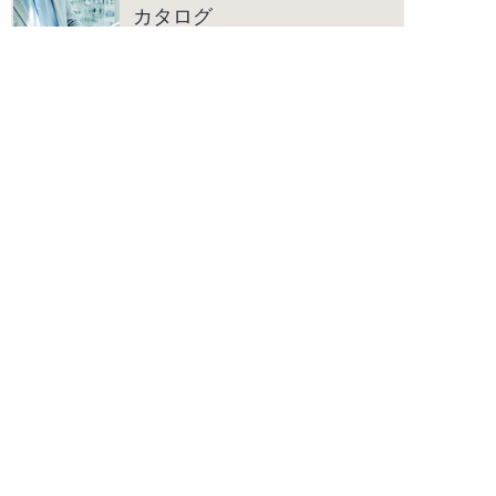
カタログ
カタログのご請求、デジタルカタロ
グを閲覧いただけます。
よくあるご質問
水まわり商品に関して、よくいただ
く質問をまとめています。
こだわりの品質
「DESIGN」｢QUALITY」｢AFTER
SERVICE」の3つを柱に、上質な生
活空間を彩る商品をご提供します。