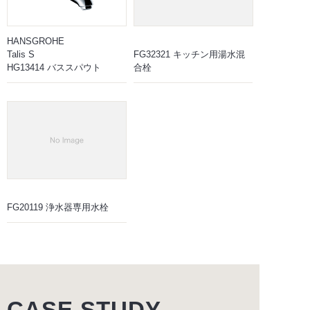
HANSGROHE
Talis S
FG32321 キッチン用湯水混
HG13414 バススパウト
合栓
FG20119 浄水器専用水栓
CASE STUDY