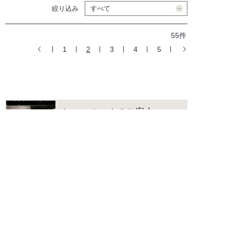
絞り込み
55件
1
2
3
4
5
ショールームのご案内
海外の水まわりデザインに触れて感
じていただけるショールームです。
カタログ
カタログのご請求、デジタルカタロ
グを閲覧いただけます。
よくあるご質問