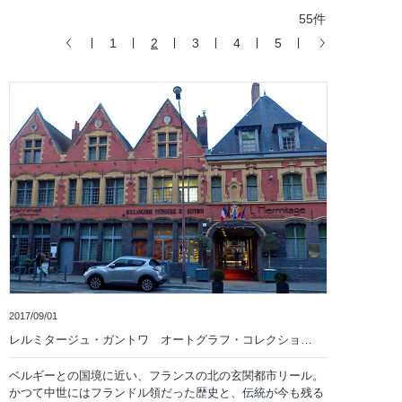
55件
1
2
3
4
5
2017/09/01
レルミタージュ・ガントワ オートグラフ・コレクショ…
ベルギーとの国境に近い、フランスの北の玄関都市リール。
かつて中世にはフランドル領だった歴史と、伝統が今も残る