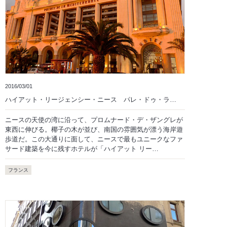
2016/03/01
ハイアット・リージェンシー・ニース パレ・ドゥ・ラ…
ニースの天使の湾に沿って、プロムナード・デ・ザングレが
東西に伸びる。椰子の木が並び、南国の雰囲気が漂う海岸遊
歩道だ。この大通りに面して、ニースで最もユニークなファ
サード建築を今に残すホテルが「ハイアット リー…
フランス