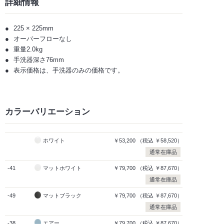
詳細情報
225 × 225mm
オーバーフローなし
重量2.0kg
手洗器深さ76mm
表示価格は、手洗器のみの価格です。
カラーバリエーション
ホワイト
￥53,200
（税込
￥58,520）
通常在庫品
-41
マットホワイト
￥79,700
（税込
￥87,670）
通常在庫品
-49
マットブラック
￥79,700
（税込
￥87,670）
通常在庫品
-38
エアー
￥79,700
（税込
￥87,670）