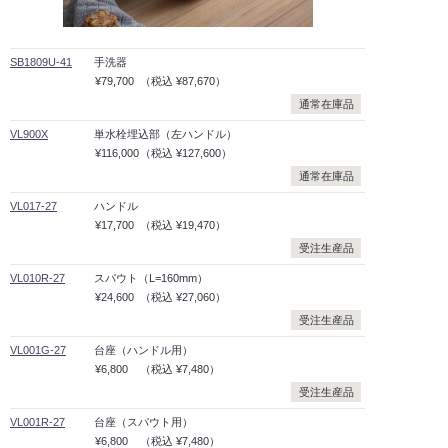
SB1809U-41
手洗器
¥79,700
（税込
¥87,670）
通常在庫品
VL900X
単水栓埋込部（左ハンドル）
¥116,000
（税込
¥127,600）
通常在庫品
VL017-27
ハンドル
¥17,700
（税込
¥19,470）
受注生産品
VL010R-27
スパウト（L=160mm）
¥24,600
（税込
¥27,060）
受注生産品
VL001G-27
台座（ハンドル用）
¥6,800
（税込
¥7,480）
受注生産品
VL001R-27
台座（スパウト用）
¥6,800
（税込
¥7,480）