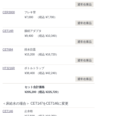
通常在庫品
CER3000
フレキ管
¥7,000
（税込
¥7,700）
通常在庫品
CET14R
接続アダプタ
¥9,400
（税込
¥10,340）
通常在庫品
CET684
排水目皿
¥15,200
（税込
¥16,720）
通常在庫品
HT3216R
ボトルトラップ
¥38,400
（税込
¥42,240）
通常在庫品
セット合計価格
¥205,200
（税込
¥225,720）
＜床給水の場合＞ CET147をCET146に変更
CET146
止水栓
¥17,500
（税込
¥19,250）