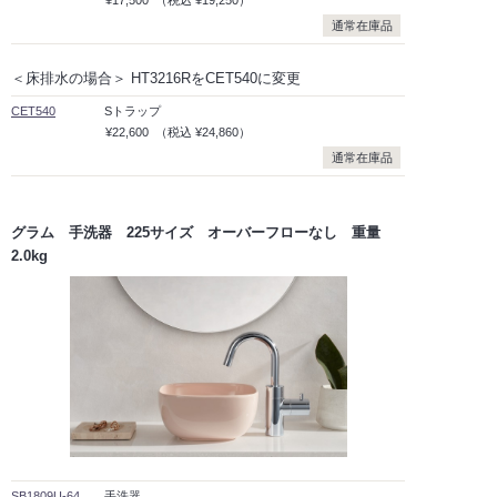
通常在庫品
＜床排水の場合＞ HT3216RをCET540に変更
CET540
Sトラップ
¥22,600
（税込
¥24,860）
通常在庫品
グラム 手洗器 225サイズ オーバーフローなし 重量
2.0kg
SB1809U-64
手洗器