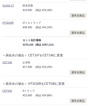
VLA10-17
排水目皿
¥14,000
（税込
¥15,400）
通常在庫品
HT3216R
ボトルトラップ
¥38,400
（税込
¥42,240）
通常在庫品
セット合計価格
¥270,100
（税込
¥297,110）
＜床給水の場合＞ CET147をCET146に変更
CET146
止水栓
¥17,500
（税込
¥19,250）
通常在庫品
＜床排水の場合＞ HT3216RをCET540に変更
CET540
Sトラップ
¥22,600
（税込
¥24,860）
通常在庫品