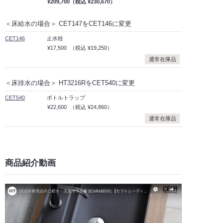
¥209,700
（税込
¥230,670）
＜床給水の場合＞ CET147をCET146に変更
CET146
止水栓
¥17,500
（税込
¥19,250）
通常在庫品
＜床排水の場合＞ HT3216RをCET540に変更
CET540
ボトルトラップ
¥22,600
（税込
¥24,860）
通常在庫品
商品紹介動画