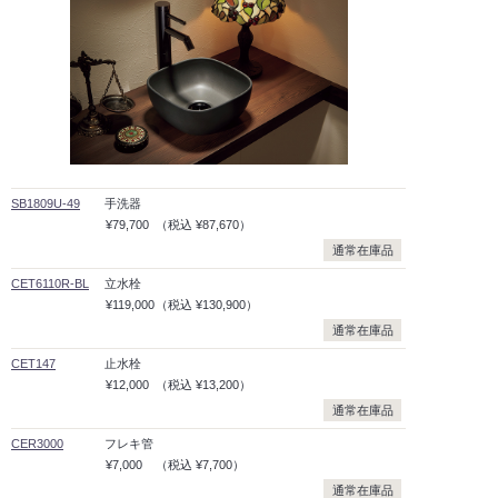
SB1809U-49
手洗器
¥79,700
（税込
¥87,670）
通常在庫品
CET6110R-BL
立水栓
¥119,000
（税込
¥130,900）
通常在庫品
CET147
止水栓
¥12,000
（税込
¥13,200）
通常在庫品
CER3000
フレキ管
¥7,000
（税込
¥7,700）
通常在庫品