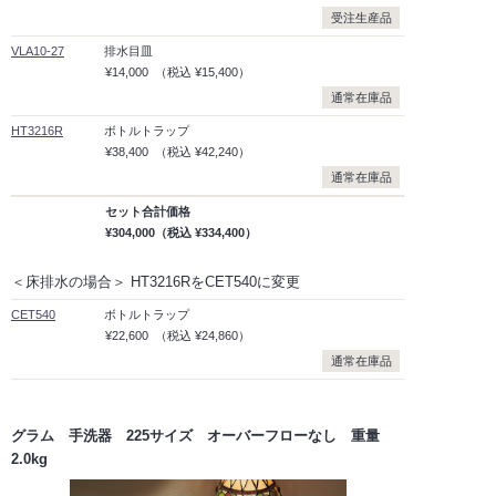
受注生産品
VLA10-27
排水目皿
¥14,000
（税込
¥15,400）
通常在庫品
HT3216R
ボトルトラップ
¥38,400
（税込
¥42,240）
通常在庫品
セット合計価格
¥304,000
（税込
¥334,400）
＜床排水の場合＞ HT3216RをCET540に変更
CET540
ボトルトラップ
¥22,600
（税込
¥24,860）
通常在庫品
グラム 手洗器 225サイズ オーバーフローなし 重量
2.0kg