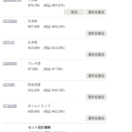
¥79,700
（税込
¥87,670）
新色
通常在庫品
CET920U
立水栓
¥57,400
（税込
¥63,140）
通常在庫品
CET147
止水栓
¥12,000
（税込
¥13,200）
通常在庫品
CER3000
フレキ管
¥7,000
（税込
¥7,700）
通常在庫品
CET684
排水目皿
¥15,200
（税込
¥16,720）
通常在庫品
HT3216R
ボトルトラップ
¥38,400
（税込
¥42,240）
通常在庫品
セット合計価格