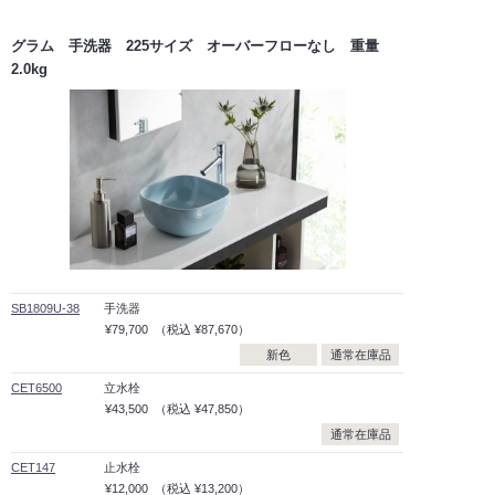
グラム 手洗器 225サイズ オーバーフローなし 重量
2.0kg
SB1809U-38
手洗器
¥79,700
（税込
¥87,670）
新色
通常在庫品
CET6500
立水栓
¥43,500
（税込
¥47,850）
通常在庫品
CET147
止水栓
¥12,000
（税込
¥13,200）