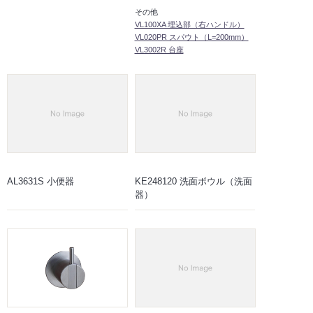
その他
VL100XA 埋込部（右ハンドル）
VL020PR スパウト（L=200mm）
VL3002R 台座
AL3631S 小便器
KE248120 洗面ボウル（洗面
器）