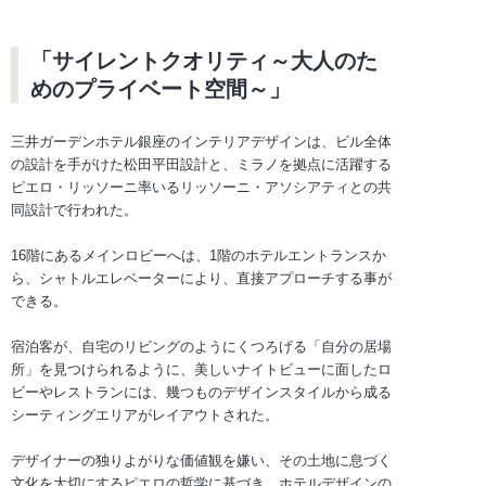
「サイレントクオリティ～大人のた
めのプライベート空間～」
三井ガーデンホテル銀座のインテリアデザインは、ビル全体
の設計を手がけた松田平田設計と、ミラノを拠点に活躍する
ピエロ・リッソーニ率いるリッソーニ・アソシアティとの共
同設計で行われた。
16階にあるメインロビーへは、1階のホテルエントランスか
ら、シャトルエレベーターにより、直接アプローチする事が
できる。
宿泊客が、自宅のリビングのようにくつろげる「自分の居場
所」を見つけられるように、美しいナイトビューに面したロ
ビーやレストランには、幾つものデザインスタイルから成る
シーティングエリアがレイアウトされた。
デザイナーの独りよがりな価値観を嫌い、その土地に息づく
文化を大切にするピエロの哲学に基づき、ホテルデザインの