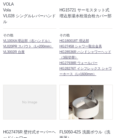
VOLA
Vola
HG15721 サーモスタット式
VL028 シングルレバーハンド
埋込形湯水栓混合栓カバー部
ル
その他
その他
VL100XA 埋込部（右ハンドル）
HG180018T 埋込部
VL020PR スパウト（L=200mm）
HG27458 シャワー取出金具
VL3002R 台座
HG28536R ハンドシャワーヘッド
（3段切替）
HG27938R ウォールバー
HG28276T イシフレックス シャワ
ーホース（L=1600mm）
HG27476R 壁付式オーバーヘ
FL5050-42S 洗面ボウル（洗
ッドシャワー
面器）