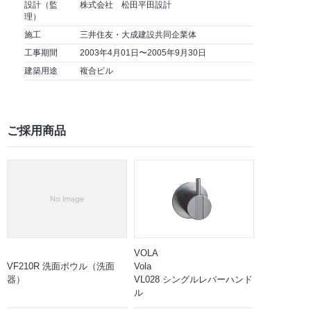
設計（監
株式会社 松田平田設計
理）
施工
三井住友・大成建設共同企業体
工事期間
2003年4月01日〜2005年9月30日
建築用途
複合ビル
ご採用商品
VOLA
VF210R 洗面ボウル（洗面
Vola
器）
VL028 シングルレバーハンド
ル