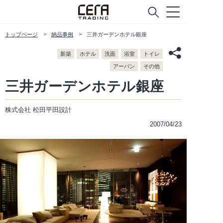
トップページ
納品事例
三井ガーデンホテル銀座
新築
ホテル
洗面
浴室
トイレ
アーバン
その他
三井ガーデンホテル銀座
株式会社 松田平田設計
2007/04/23